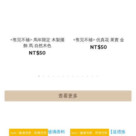
<售完不補> 馬年限定 木製擺
<售完不補> 仿真花 果實 金
飾 馬 自然木色
NT$50
NT$50
查看更多
sale / 數量有限，即將完售
sale / 數量有限，即將完售
s