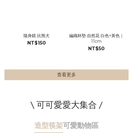
隨身鏡 比熊犬
編織杯墊 自然花 白色×黃色｜
11cm
NT$150
NT$50
查看更多
\ 可可愛愛大集合 /
造型筷架
可愛動物區