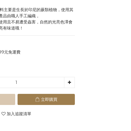
，原料主要是生長於印尼的蕨類植物，使用其
產品由職人手工編織，
使用且不易遭受蟲害，自然的光亮色澤會
亮有味道哦！
99元免運費
立即購買
加入追蹤清單