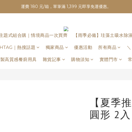
運費 180 元/箱，單筆滿 1,399 元即享免運優惠。
主題式組合購｜情境商品一次買齊
【雨季必備】珪藻土吸水除
ASHTAG｜熱搜話題
獨家商品
優惠活動
所有商品
＼
日本製高質感餐廚用具
雜貨記事
購物須知
實體門市
【夏季推
圓形 2入