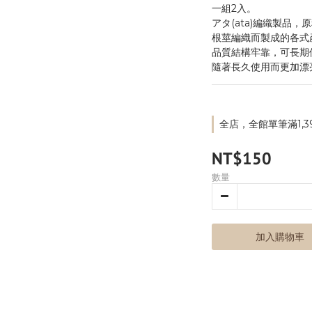
一組2入。
アタ(ata)編織製品
根莖編織而製成的各式
品質結構牢靠，可長期
隨著長久使用而更加漂
全店，全館單筆滿1,3
NT$150
數量
加入購物車