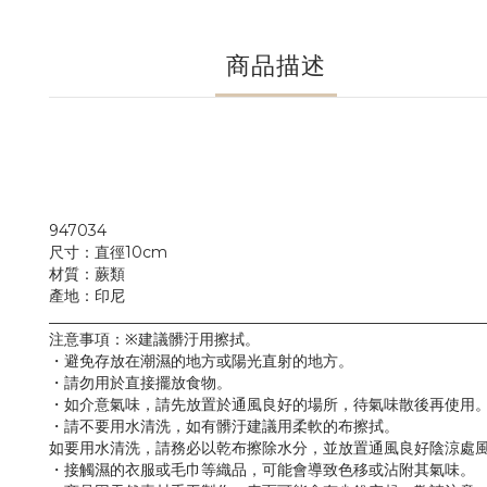
商品描述
947034
尺寸：直徑10cm
材質：蕨類
產地：印尼
_________________________________________________________
注意事項：※建議髒汙用擦拭。
・避免存放在潮濕的地方或陽光直射的地方。
・請勿用於直接擺放食物。
・如介意氣味，請先放置於通風良好的場所，待氣味散後再使用
・請不要用水清洗，如有髒汙建議用柔軟的布擦拭。
如要用水清洗，請務必以乾布擦除水分，並放置通風良好陰涼處
・接觸濕的衣服或毛巾等織品，可能會導致色移或沾附其氣味。