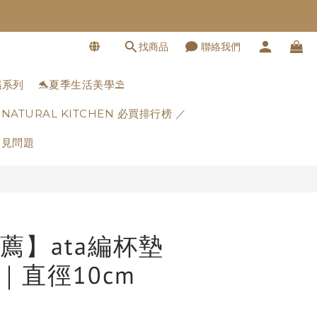
找商品
聯絡我們
立即購買
濕系列
🐬夏季生活美學⛱️
 NATURAL KITCHEN 必買排行榜 ／
常見問題
薦】ata編杯墊
｜直徑10cm