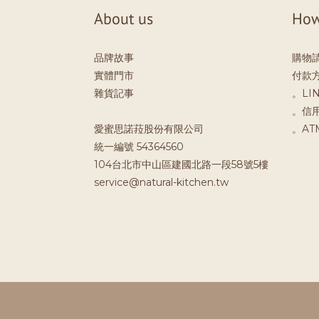
About us
How
品牌故事
購物
實體門市
付款
雜貨記事
。LIN
。信
愛蜜思諾菈股份有限公司
。A
統一編號 54364560
104台北市中山區建國北路一段58號5樓
service@natural-kitchen.tw