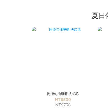
夏日佈
附掛勾抽屜櫃 法式花
NT$500
NT$750