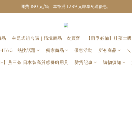
運費 180 元/箱，單筆滿 1,399 元即享免運優惠。
商品
主題式組合購｜情境商品一次買齊
【雨季必備】珪藻土吸
ASHTAG｜熱搜話題
獨家商品
優惠活動
所有商品
＼
BAME】燕三条 日本製高質感餐廚用具
雜貨記事
購物須知