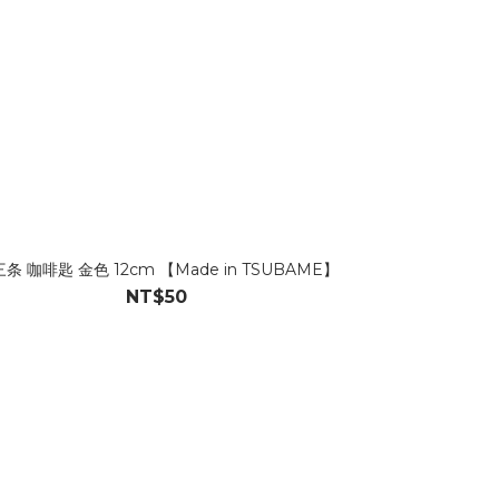
条 咖啡匙 金色 12cm 【Made in TSUBAME】
燕三条 甜點叉 金色 
燕三条 不銹鋼
NT$50