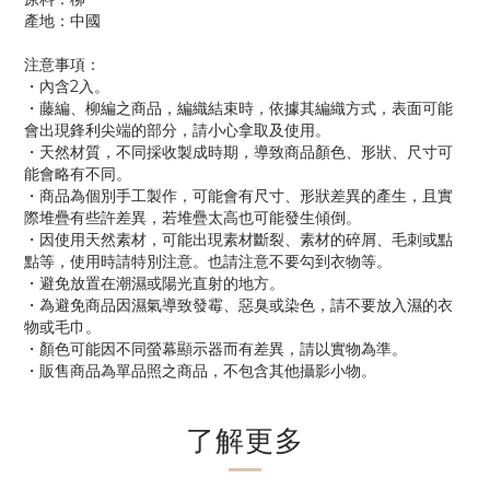
產地：中國
注意事項：
・內含2入。
・藤編、柳編之商品，編織結束時，依據其編織方式，表面可能
會出現鋒利尖端的部分，請小心拿取及使用。
・天然材質，不同採收製成時期，導致商品顏色、形狀、尺寸可
能會略有不同。
・商品為個別手工製作，可能會有尺寸、形狀差異的產生，且實
際堆疊有些許差異，若堆疊太高也可能發生傾倒。
・因使用天然素材，可能出現素材斷裂、素材的碎屑、毛刺或點
點等，使用時請特別注意。也請注意不要勾到衣物等。
・避免放置在潮濕或陽光直射的地方。
・為避免商品因濕氣導致發霉、惡臭或染色，請不要放入濕的衣
物或毛巾。
・顏色可能因不同螢幕顯示器而有差異，請以實物為準。
・販售商品為單品照之商品，不包含其他攝影小物。
了解更多