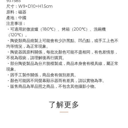
937585
尺寸：W9×D10×H1.5cm
原料：磁器
產地：中國
注意事項：
・可適用於微波爐（180℃）、烤箱（200℃）、洗碗機
（120℃）。
・陶瓷類商品燒製上可能會有少許黑點、凹凸點，或手工上色不
均等情況，為正常現象。
・陶瓷器因原料關係，每批次顏色可能不盡相同，有色差情形，
不視為瑕疵，請理解後再行購買。
・部分陶瓷製品為分片脫模製成，商品本身會有模具線，屬正常
現象。
・因手工製作關係，商品會有個別差異。
・顏色可能因不同螢幕顯示器而有差異，請以實物為準。
・販售商品為單品照之商品，不包含其他攝影小物。
了解更多