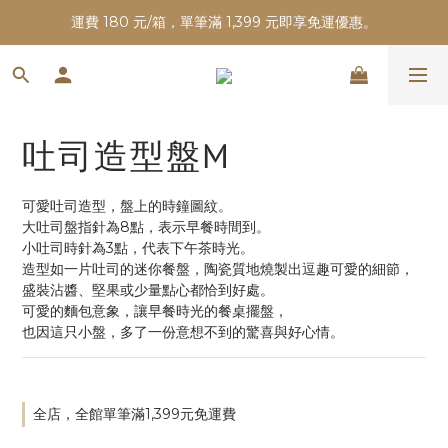
運費 180 元/箱，單筆滿 1,399 元即享免運優惠。
吐司造型盤M
可愛吐司造型，盤上的時鐘圖紋。
大吐司盤指針為8點，表示早餐時間到。
小吐司時針為3點，代表下午茶時光。
造型如一片吐司的迷你餐盤，陶瓷質地燒製出逗趣可愛的細節，
盛裝沾醬、堅果或少量點心都恰到好處。
可愛的麵包意象，讓早餐時光的餐桌擺盤，
也因這只小盤，多了一份意想不到的驚喜與好心情。
全店，全館單筆滿1,399元免運費