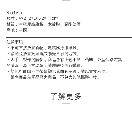
976843
尺寸：W21.2×D15.2×H1cm
材質：中密度纖維板、木紋貼、聚酯塗層
產地：中國
____________________________________________________________
注意事項：
・不可直接放置食物，建議髒汙用擦拭。
・請避免放置於潮濕或陽光直射的地方。
・因手工製作的關係，商品會有上色不均、凸凹、外型個別差異
的情況，為正常現象，請理解後再行購買。
・顏色可能因不同螢幕顯示器而有差異，請以實物為準。
・販售商品為單品照之商品，不包含其他攝影小物。
了解更多