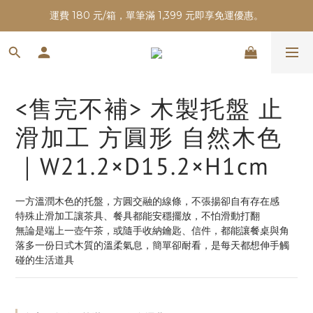
運費 180 元/箱，單筆滿 1,399 元即享免運優惠。
<售完不補> 木製托盤 止
滑加工 方圓形 自然木色
｜W21.2×D15.2×H1cm
一方溫潤木色的托盤，方圓交融的線條，不張揚卻自有存在感
特殊止滑加工讓茶具、餐具都能安穩擺放，不怕滑動打翻
無論是端上一壺午茶，或隨手收納鑰匙、信件，都能讓餐桌與角
落多一份日式木質的溫柔氣息，簡單卻耐看，是每天都想伸手觸
碰的生活道具