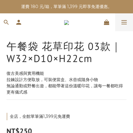
運費 180 元/箱，單筆滿 1,399 元即享免運優惠。
午餐袋 花草印花 03款｜
W32×D10×H22cm
復古美感與實用機能
拉鍊設計方便取放，可裝便當盒、水壺或隨身小物
無論通勤或野餐出遊，都能帶著這份溫暖印花，讓每一餐都吃得
更有儀式感
全店，全館單筆滿1,399元免運費
NT$250