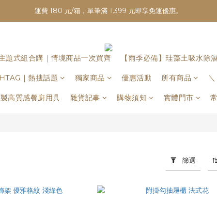
運費 180 元/箱，單筆滿 1,399 元即享免運優惠。
主題式組合購｜情境商品一次買齊
【雨季必備】珪藻土吸水除
ASHTAG｜熱搜話題
獨家商品
優惠活動
所有商品
＼
日本製高質感餐廚用具
雜貨記事
購物須知
實體門市
篩選