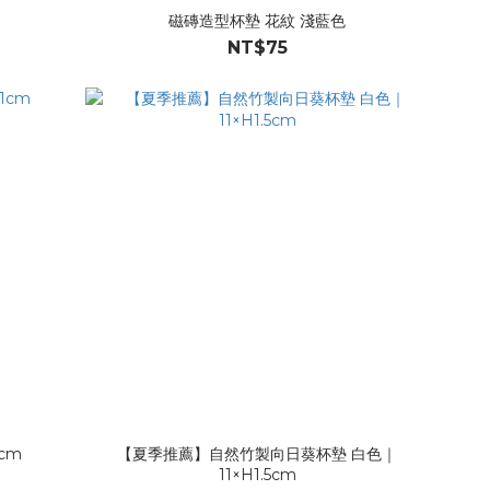
磁磚造型杯墊 花紋 淺藍色
NT$75
cm
【夏季推薦】自然竹製向日葵杯墊 白色｜
11×H1.5cm