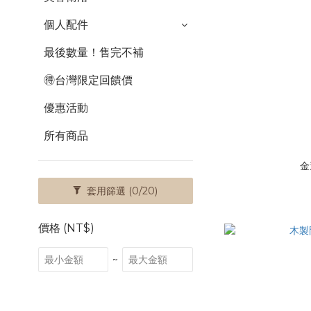
個人配件
最後數量！售完不補
🉐台灣限定回饋價
優惠活動
所有商品
金
套用篩選
(0/20)
價格 (NT$)
~