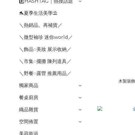
#️⃣HASHTAG｜熱搜話題
🐬夏季生活美學⛱️
＼熱銷品。再補貨／
＼微型袖珍 迷你world／
＼飾品◌美妝 展示收納／
＼市集◌擺攤 陳列道具／
＼野餐◌露營 推薦用品／
木製裝飾
獨家商品
餐桌廚房
織品雜貨
空間佈置
美容衛浴