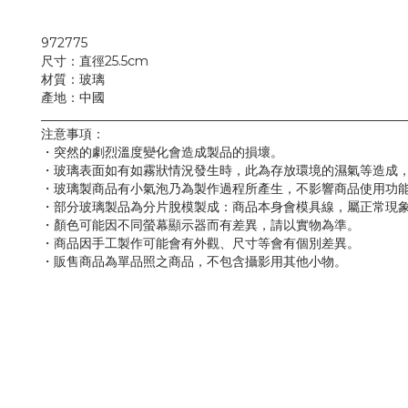
972775
尺寸：直徑25.5cm
材質：玻璃
產地：中國
_________________________________________________________
注意事項：
・突然的劇烈溫度變化會造成製品的損壞。
・玻璃表面如有如霧狀情況發生時，此為存放環境的濕氣等造成
・玻璃製商品有小氣泡乃為製作過程所產生，不影響商品使用功
・部分玻璃製品為分片脫模製成：商品本身會模具線，屬正常現
・顏色可能因不同螢幕顯示器而有差異，請以實物為準。
・商品因手工製作可能會有外觀、尺寸等會有個別差異。
・販售商品為單品照之商品，不包含攝影用其他小物。