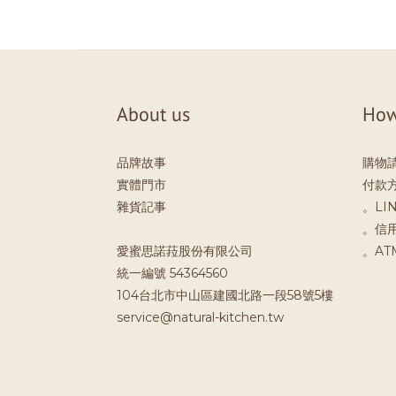
About us
How
品牌故事
購物
實體門市
付款
雜貨記事
。LIN
。信
愛蜜思諾菈股份有限公司
。A
統一編號 54364560
104台北市中山區建國北路一段58號5樓
service@natural-kitchen.tw