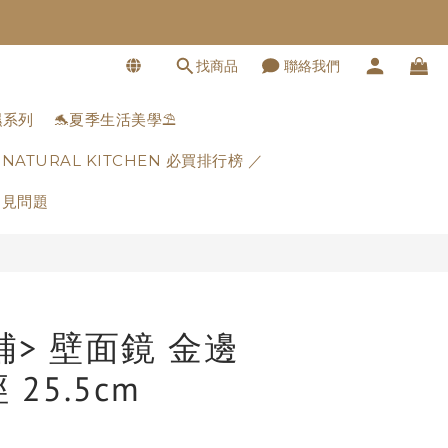
找商品
聯絡我們
立即購買
濕系列
🐬夏季生活美學⛱️
 NATURAL KITCHEN 必買排行榜 ／
常見問題
補> 壁面鏡 金邊
25.5cm