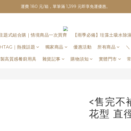
運費 180 元/箱，單筆滿 1,399 元即享免運優惠。
主題式組合購｜情境商品一次買齊
【雨季必備】珪藻土吸水除
ASHTAG｜熱搜話題
獨家商品
優惠活動
所有商品
＼
日本製高質感餐廚用具
雜貨記事
購物須知
實體門市
<售完不
花型 直徑 