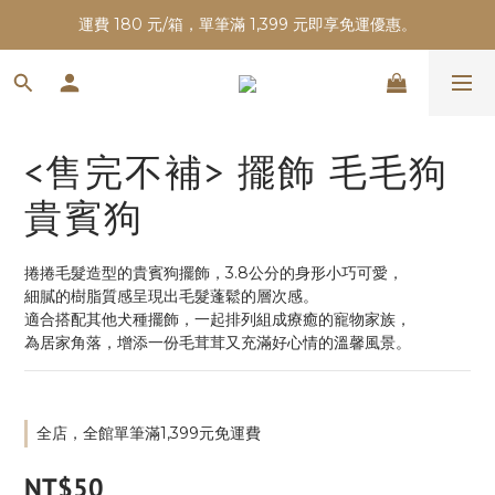
運費 180 元/箱，單筆滿 1,399 元即享免運優惠。
<售完不補> 擺飾 毛毛狗
貴賓狗
捲捲毛髮造型的貴賓狗擺飾，3.8公分的身形小巧可愛，
細膩的樹脂質感呈現出毛髮蓬鬆的層次感。
適合搭配其他犬種擺飾，一起排列組成療癒的寵物家族，
為居家角落，增添一份毛茸茸又充滿好心情的溫馨風景。
全店，全館單筆滿1,399元免運費
NT$50