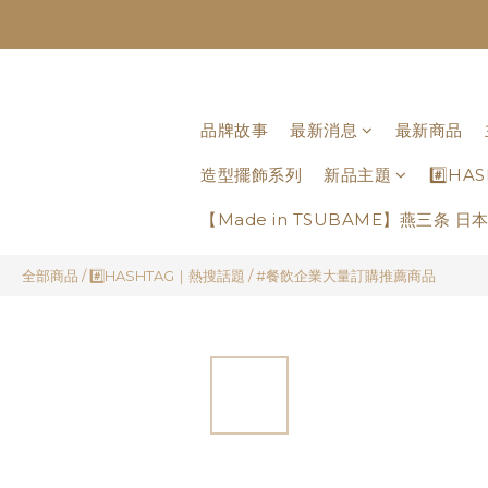
品牌故事
最新消息
最新商品
造型擺飾系列
新品主題
#️⃣H
【Made in TSUBAME】燕三条 
全部商品
/
#️⃣HASHTAG｜熱搜話題
/
#餐飲企業大量訂購推薦商品