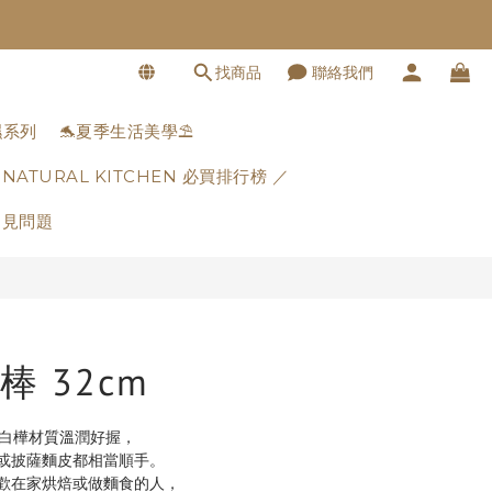
找商品
聯絡我們
立即購買
濕系列
🐬夏季生活美學⛱️
 NATURAL KITCHEN 必買排行榜 ／
常見問題
 32cm
，白樺材質溫潤好握，
或披薩麵皮都相當順手。
歡在家烘焙或做麵食的人，