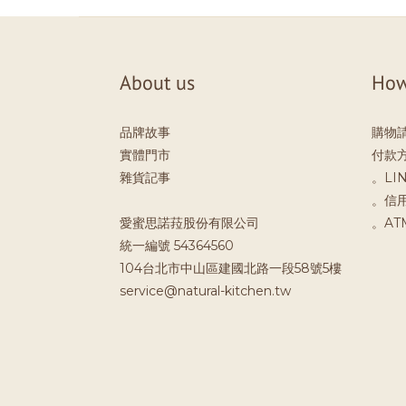
About us
How
品牌故事
購物
實體門市
付款
雜貨記事
。LIN
。信
愛蜜思諾菈股份有限公司
。A
統一編號 54364560
104台北市中山區建國北路一段58號5樓
service@natural-kitchen.tw