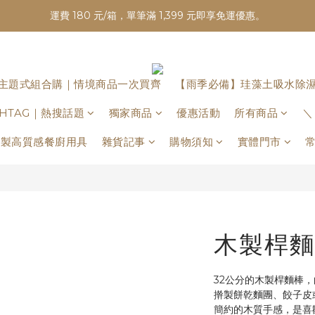
運費 180 元/箱，單筆滿 1,399 元即享免運優惠。
主題式組合購｜情境商品一次買齊
【雨季必備】珪藻土吸水除
ASHTAG｜熱搜話題
獨家商品
優惠活動
所有商品
＼
日本製高質感餐廚用具
雜貨記事
購物須知
實體門市
木製桿麵棒
32公分的木製桿麵棒
擀製餅乾麵團、餃子皮
簡約的木質手感，是喜