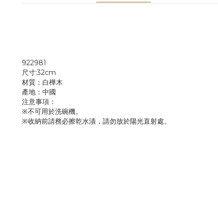
922981
尺寸:32cm
材質：白樺木
產地：中國
注意事項：
※不可用於洗碗機。
※收納前請務必擦乾水漬，請勿放於陽光直射處。