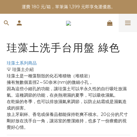
運費 180 元/箱，單筆滿 1,399 元即享免運優惠。
珪藻土洗手台用盤 綠色
珪藻土系列商品
💡 珪藻土介紹
珪藻土是一種藻類殼的化石堆積物（堆積岩）
擁有無數個直徑2～50奈米(nm)的微細小孔，
因為這些小細孔的功能，讓珪藻土可以半永久性的自行吸吐放濕
氣。這種調節的功能，在炎熱潮濕的夏季，可以吸收濕氣。
在乾燥的冬季，也可以排放濕氣來調節，以防止結霜或是濕氣造
成的損害。
放上牙刷杯、香皂或保養品都能保持乾爽不積水。20公分的尺寸
剛好放在洗手台一角，讓浴室的整潔維持，也多了一份療癒的視
覺好心情。