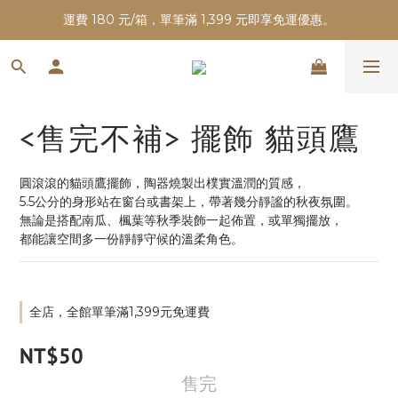
運費 180 元/箱，單筆滿 1,399 元即享免運優惠。
<售完不補> 擺飾 貓頭鷹
圓滾滾的貓頭鷹擺飾，陶器燒製出樸實溫潤的質感，
5.5公分的身形站在窗台或書架上，帶著幾分靜謐的秋夜氛圍。
無論是搭配南瓜、楓葉等秋季裝飾一起佈置，或單獨擺放，
都能讓空間多一份靜靜守候的溫柔角色。
全店，全館單筆滿1,399元免運費
NT$50
售完