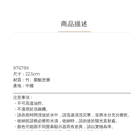
商品描述
976799
尺寸：22.5cm
材質：竹、聚酯塗層
產地：中國
_________________________________________________________
注意事項：
・不可高溫油炸。
・不適用於洗碗機。
・請勿長時間浸放於水中，請迅速清洗完畢，並將水分充分擦乾
・收納前請務必擦乾水漬，收納時，請勿放於陽光直射處。
・顏色可能因不同螢幕顯示器而有差異，請以實物為準。