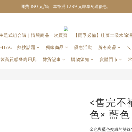
運費 180 元/箱，單筆滿 1,399 元即享免運優惠。
主題式組合購｜情境商品一次買齊
【雨季必備】珪藻土吸水除
ASHTAG｜熱搜話題
獨家商品
優惠活動
所有商品
＼
日本製高質感餐廚用具
雜貨記事
購物須知
實體門市
<售完不補
色× 藍色
金色與藍色交織的雙線