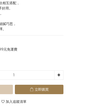
款相互搭配，
順手好用。
，
細膩巧思，
擇。
99元免運費
立即購買
加入追蹤清單