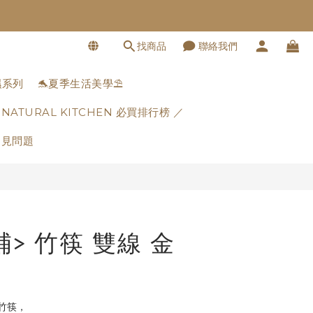
找商品
聯絡我們
立即購買
濕系列
🐬夏季生活美學⛱️
 NATURAL KITCHEN 必買排行榜 ／
常見問題
> 竹筷 雙線 金
竹筷，