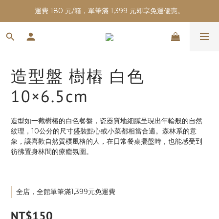
運費 180 元/箱，單筆滿 1,399 元即享免運優惠。
造型盤 樹樁 白色
10×6.5cm
造型如一截樹樁的白色餐盤，瓷器質地細膩呈現出年輪般的自然
紋理，10公分的尺寸盛裝點心或小菜都相當合適。森林系的意
象，讓喜歡自然質樸風格的人，在日常餐桌擺盤時，也能感受到
彷彿置身林間的療癒氛圍。
全店，全館單筆滿1,399元免運費
NT$150