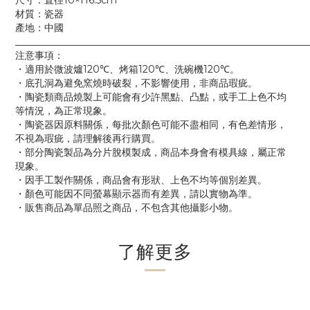
尺寸：直徑10×H6.5cm
材質：瓷器
產地：中國
____________________________________________________________
注意事項：
・適用於微波爐120℃、烤箱120℃、洗碗機120℃。
・底孔洞為避免窯燒時破裂，不影響使用，非商品瑕疵。
・陶瓷類商品燒製上可能會有少許黑點、凸點，或手工上色不均
等情況，為正常現象。
・陶瓷器因原料關係，每批次顏色可能不盡相同，有色差情形，
不視為瑕疵，請理解後再行購買。
・部分陶瓷製品為分片脫模製成，商品本身會有模具線，屬正常
現象。
・因手工製作關係，商品會有形狀、上色不均等個別差異。
・顏色可能因不同螢幕顯示器而有差異，請以實物為準。
・販售商品為單品照之商品，不包含其他攝影小物。
了解更多