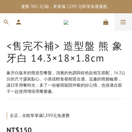
運費 180 元/箱，單筆滿 1,399 元即享免運優惠。
<售完不補> 造型盤 熊 象
牙白 14.3×18×1.8cm
象牙白版本的熊造型餐盤，清雅的色調與棕色款相互搭配，14.3公
分的尺寸盛裝點心、小菜或輕食都相當合適。逗趣的熊臉輪廓，
讓日常用餐時光，多了一份被萌寵陪伴般的好心情，也很適合親
子一起使用增添用餐樂趣。
全店，全館單筆滿1,399元免運費
NT$150