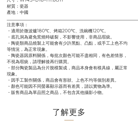
尺寸：W14.3×D18×H1.8cm
材質：瓷器
產地：中國
____________________________________________________________
注意事項：
・適用於微波爐180℃、烤箱200℃、洗碗機120℃。
・底孔洞為避免窯燒時破裂，不影響使用，非商品瑕疵。
・陶瓷類商品燒製上可能會有少許黑點、凸點，或手工上色不均
等情況，為正常現象。
・陶瓷器因原料關係，每批次顏色可能不盡相同，有色差情形，
不視為瑕疵，請理解後再行購買。
・部分陶瓷製品為分片脫模製成，商品本身會有模具線，屬正常
現象。
・因手工製作關係，商品會有形狀、上色不均等個別差異。
・顏色可能因不同螢幕顯示器而有差異，請以實物為準。
・販售商品為單品照之商品，不包含其他攝影小物。
了解更多