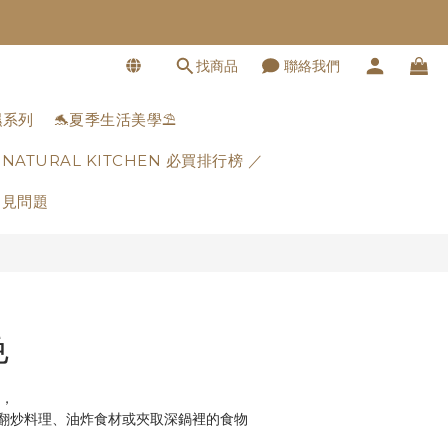
找商品
聯絡我們
立即購買
濕系列
🐬夏季生活美學⛱️
 NATURAL KITCHEN 必買排行榜 ／
常見問題
色
筷，
翻炒料理、油炸食材或夾取深鍋裡的食物