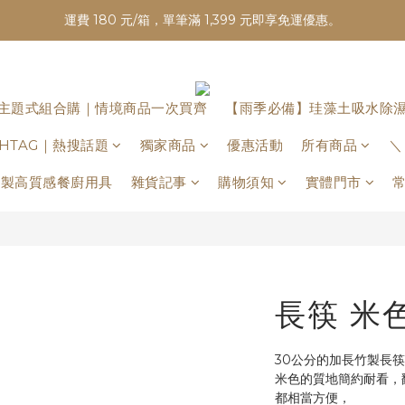
運費 180 元/箱，單筆滿 1,399 元即享免運優惠。
主題式組合購｜情境商品一次買齊
【雨季必備】珪藻土吸水除
ASHTAG｜熱搜話題
獨家商品
優惠活動
所有商品
＼
日本製高質感餐廚用具
雜貨記事
購物須知
實體門市
長筷 米
30公分的加長竹製長
米色的質地簡約耐看，
都相當方便，