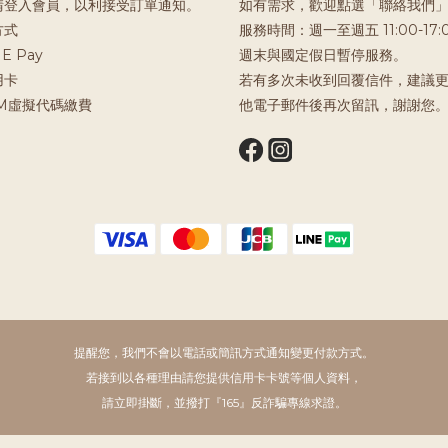
請登入會員，以利接受訂單通知。
如有需求，歡迎點選「聯絡我們
方式
服務時間：週一至週五 11:00-17:
E Pay
週末與國定假日暫停服務。
用卡
若有多次未收到回覆信件，建議
TM虛擬代碼繳費
他電子郵件後再次留訊，謝謝您
提醒您，我們不會以電話或簡訊方式通知變更付款方式。
若接到以各種理由請您提供信用卡卡號等個人資料，
請立即掛斷，並撥打『165』反詐騙專線求證。