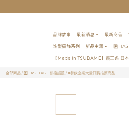
品牌故事
最新消息
最新商品
造型擺飾系列
新品主題
#️⃣H
【Made in TSUBAME】燕三条 
全部商品
/
#️⃣HASHTAG｜熱搜話題
/
#餐飲企業大量訂購推薦商品