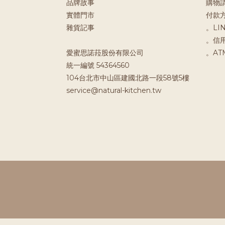
品牌故事
購物
實體門市
付款
雜貨記事
。LIN
。信
愛蜜思諾菈股份有限公司
。A
統一編號 54364560
104台北市中山區建國北路一段58號5樓
service@natural-kitchen.tw