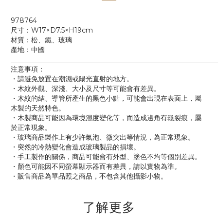
978764
尺寸：W17×D7.5×H19cm
材質：松、鐵、玻璃
產地：中國
____________________________________________________________
注意事項：
・請避免放置在潮濕或陽光直射的地方。
・木紋外觀、深淺、大小及尺寸等可能會有差異。
・木紋的結、導管所產生的黑色小點，可能會出現在表面上，屬
木製的天然特色。
・木製商品可能因為環境濕度變化等，而造成邊角有龜裂痕，屬
於正常現象。
・玻璃商品製作上有少許氣泡、微突出等情況，為正常現象。
・突然的冷熱變化會造成玻璃製品的損壞。
・手工製作的關係，商品可能會有外型、塗色不均等個別差異。
・顏色可能因不同螢幕顯示器而有差異，請以實物為準。
・販售商品為單品照之商品，不包含其他攝影小物。
了解更多