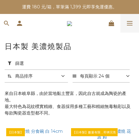
運費 180 元/箱，單筆滿 1,399 元即享免運優惠。
日本製 美濃燒製品
套
用
篩選
篩
選
商品排序
每頁顯示 24 個
(0/20)
來自日本岐阜縣，由於當地黏土豐富，因此自古就成為陶瓷的產
價格
地。
(NT$)
最大特色為花紋樸實精緻、食器採用多種工藝和精細無毒釉彩以及
每款陶瓷器造型都不同。
~
【日本製】
【日本製】數量有限，即將完售