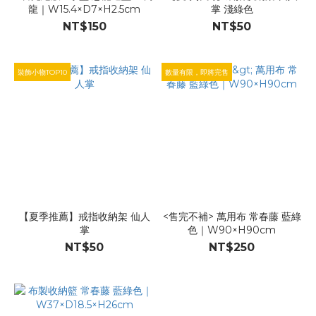
龍｜W15.4×D7×H2.5cm
掌 淺綠色
NT$150
NT$50
裝飾小物TOP10
數量有限，即將完售
【夏季推薦】戒指收納架 仙人
<售完不補> 萬用布 常春藤 藍綠
掌
色｜W90×H90cm
NT$50
NT$250