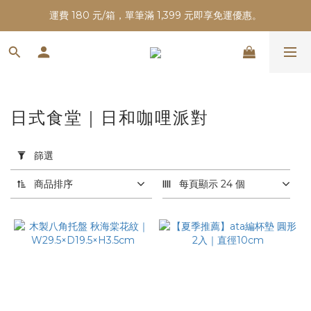
運費 180 元/箱，單筆滿 1,399 元即享免運優惠。
日式食堂｜日和咖哩派對
套
用
篩選
篩
選
商品排序
每頁顯示 24 個
(0/20)
價格
(NT$)
~