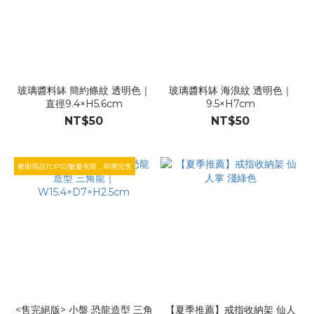
玻璃醬料缽 簡約條紋 透明色｜
玻璃醬料缽 海浪紋 透明色｜
直徑9.4×H5.6cm
9.5×H7cm
NT$50
NT$50
餐廚用品TOP10/數量有限，即將完售
<售完絕版> 小盤 恐龍造型 三角
【夏季推薦】戒指收納架 仙人