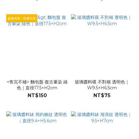
數量有限，即將完售
<售完不補> 麵包盤 復古暈染 綠
玻璃醬料碟 不對稱 透明色｜
色｜直徑17.5×H2cm
W9.5×H6.5cm
NT$150
NT$75