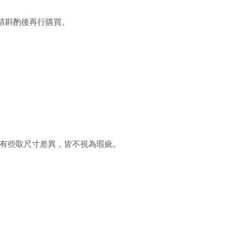
請斟酌後再行購買。
。
品有些取尺寸差
異，皆不視為瑕疵。