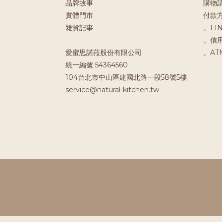
品牌故事
購物
實體門市
付款
雜貨記事
。LIN
。信
愛蜜思諾菈股份有限公司
。A
統一編號 54364560
104台北市中山區建國北路一段58號5樓
service@natural-kitchen.tw