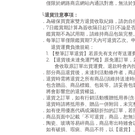
僅限於網路商店網站內通訊對應，無法於
└退貨注意事項：
．為確保買賣家雙方退貨收取紀錄，請勿自
．7日鑑賞期計算為簽收隔日起7日(不論是否
鑑賞期不為試用期，請維持商品包裝完整
．每筆訂單僅限鑑賞期7天內可退貨乙次。
退貨運費負擔規範：
1. 【整筆訂單退貨】若原先有支付寄送
2. 【退貨後未達免運門檻】原免運訂單
會收取原訂單出貨運費。退款時會內扣運費
．部分商品退貨後，未達到活動條件者，商
．退貨時需將退貨之所有商品(須維持送達時
包含贈品、商品標籤、包裝等。請妥善包
將會影響您的退貨權益。
．退貨之訂單，如有行銷活動獲贈抵用券(
退貨時請將抵用券、贈品一併附回，
未完
．如
有使用優惠代碼或滿額折扣的訂單，若
．商品頁面中記載「不可退貨」商品，恕無
．陶瓷、玻璃等易碎商品，商品寄出時雖會
如有破損、瑕疵、商品不符，以【退貨】