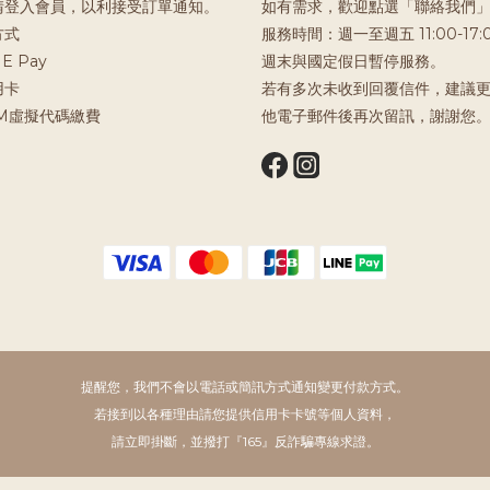
請登入會員，以利接受訂單通知。
如有需求，歡迎點選「聯絡我們
方式
服務時間：週一至週五 11:00-17:
E Pay
週末與國定假日暫停服務。
用卡
若有多次未收到回覆信件，建議
TM虛擬代碼繳費
他電子郵件後再次留訊，謝謝您
提醒您，我們不會以電話或簡訊方式通知變更付款方式。
若接到以各種理由請您提供信用卡卡號等個人資料，
請立即掛斷，並撥打『165』反詐騙專線求證。