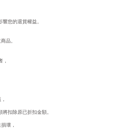
影響您的退貨權益。
收商品。
者，
檻，
額將扣除原已折扣金額。
生損壞，
。