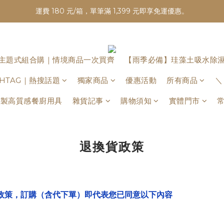
運費 180 元/箱，單筆滿 1,399 元即享免運優惠。
主題式組合購｜情境商品一次買齊
【雨季必備】珪藻土吸水除
ASHTAG｜熱搜話題
獨家商品
優惠活動
所有商品
＼
日本製高質感餐廚用具
雜貨記事
購物須知
實體門市
退換貨政策
政策，訂購（含代下單）即代表您已同意以下內容