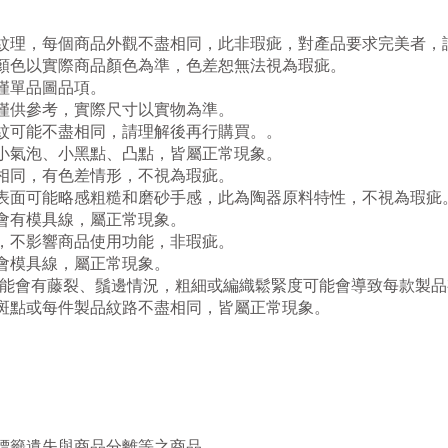
紋理，每個商品外觀不盡相同，此非瑕疵，對產品要求完美者，
顏色以實際商品顏色為準，色差恕無法視為瑕疵。
僅單品圖品項。
僅供參考，實際尺寸以實物為準。
紋可能不盡相同
，請理解後再行購買。。
小氣泡、小黑點、凸點，皆屬正常現象。
相同，有色差情形，不視為瑕疵。
，表面可能略感粗糙和磨砂手感，此為陶器原料特性，不視為瑕疵
會有模具線，屬正常現象。
，不影響商品使用功能，非瑕疵。
會模具線，屬正常現象。
可能會有藤裂、鬚邊情況，粗細或編織鬆緊度可能會導致每款製
斑點或每件製品紋路不盡相同，
皆屬正常現象。
。
品標籤遺失與商品分離等之商品。