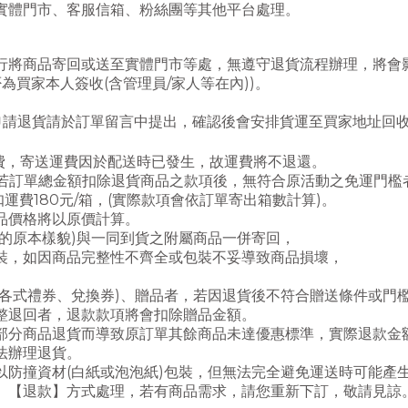
實體門市、客服信箱、粉絲團等其他平台處理。
行將商品寄回或送至實體門市等處，無遵守退貨流程辦理，將會
為買家本人簽收(含管理員/家人等在內))。
。
申請退貨請於訂單留言中提出，確認後會安排貨運至買家地址回
運費，寄送運費因於配送時已發生，故運費將不退還。
，若訂單總金額扣除退貨商品之款項後，無符合原活動之免運門檻
180元/箱，(實際款項會依訂單寄出箱數計算)。
品價格將以原價計算。
的原本樣貌)與一同到貨之附屬商品一併寄回，
裝，如因商品完整性不齊全或包裝不妥導致商品損壞，
含各式禮券、兌換券)、贈品者，若因退貨後不符合贈送條件或門
整退回者，退款款項將會扣除贈品金額
。
部分商品退貨而導致原訂單其餘商品未達優惠標準，
實際退款金
法辦理退貨。
以防撞資材(白紙或泡泡紙)包裝，但無法完全避免運送時可能產
、【退款】方式處理，若有商品需求，請您重新下訂，
敬請見諒