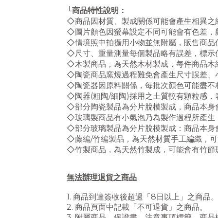
└商品特性說明：
◇
商品因材質、製成關係可能會產生相異之
◇圖片顏色因螢幕設定不同可能會有色差，
◇情境照中拍攝用小物並無附屬，販售商品
◇尺寸、重量測量每個製品略有誤差，標示
◇木製商品，為天然木材製成，每件商品木
◇
陶瓷商品窯燒過程難免會產生尺寸誤差、
◇
陶瓷器因原料關係，每批次顏色可能盡不
◇
陶器(粗陶/細陶)採用之土質較有顆粒感
◇
部分陶瓷製品為分片脫模製成，商品本身
◇
玻璃製商品有小氣泡乃為製作過程所產生
◇
部分玻璃製品為分片脫模製成：商品本身
◇
藤編/竹編製品，為天然材質手工編織，
◇
竹製商品，為天然竹製成，可能會有竹節
無法辦理退貨之商品
1. 商品到達簽收後超過「8日以上」之商品
2. 商品頁面中記載「不可退貨」之商品。
3. 附屬商品、保證書、注意事項標籤、商