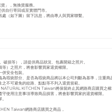
提供「退貨」，無換貨服務。
提供自行寄回或至實體門市。
訊處（如下圖）留下訊息，將由專人與買家聯繫。
品、破損等），請提供商品狀況、包裹開箱之照片。
損等）之照片，將會影響買家退貨權限。
一併安全包裝。
義為瑕疵部分、是否為瑕疵商品將以本公司判斷為基準，注重商
生之不可避免的紋路、點點等不列入退貨規範。
TURAL KITCHEN Taiwan將保留終止其網路商店購買之
遵守使用注意事項導致商品損害，將會影響買家的退貨權限。
單。
TCHEN Taiwan網路商店購買之商品，