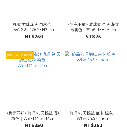
托盤 貓咪花邊 自然色｜
<售完不補> 玻璃盤 金邊 花瓣
W26.2×D26.2×H2cm
透明色｜直徑9.1×H1.5cm
NT$250
NT$75
數量有限，即將完售
<售完不補> 飾品包 天鵝絨 暖粉
飾品包 天鵝絨 麻卡 棕色｜
粉色｜W8×D4.5×H4cm
W8×D4.5×H4cm
NT$350
NT$350