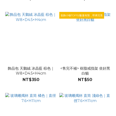
裝飾小物TOP10/數量有限，即將完售
飾品包 天鵝絨 冰晶藍 棕色｜
<售完不補> 樹脂戒指架 坐好黑
W8×D4.5×H4cm
白貓
NT$350
NT$50