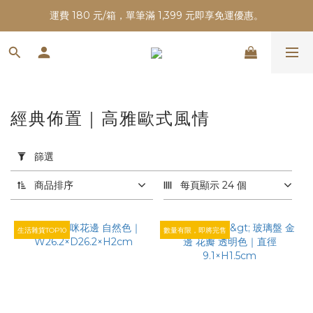
運費 180 元/箱，單筆滿 1,399 元即享免運優惠。
經典佈置｜高雅歐式風情
套
用
篩選
篩
選
商品排序
每頁顯示 24 個
(0/20)
生活雜貨TOP10
數量有限，即將完售
價格
(NT$)
~