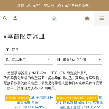
運費 180 元/箱，單筆滿 1,399 元即享免運優惠。
#季節限定器皿
套
用
篩選
篩
選
商品排序
每頁顯示 24 個
(0/20)
造型季節器皿｜NATURAL KITCHEN 限定設計系列
價格
依四季變化登場的造型器皿，從春季的櫻花盤、夏季的海洋動物，
(NT$)
緊接著秋季的南瓜造型，最後是冬季雪人盤和日本達摩陪伴你度過
一整年，讓家裡每天都有不同風景。
數量有限，即將完售
餐廚用品TOP10/數量有限，即將完售
~