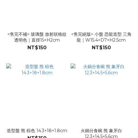
<售完不補> 玻璃盤 放射狀格紋
<售完絕版> 小盤 恐龍造型 三角
透明色｜直徑15×H2cm
龍｜W15.4×D7×H2.5cm
NT$150
NT$150
造型盤 熊 棕色 14.3×18×1.8cm
火鍋分食碗 熊 象牙白
12.3×14.5×5.6cm