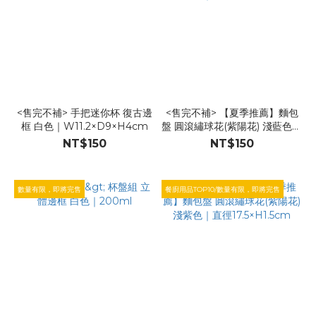
<售完不補> 手把迷你杯 復古邊
<售完不補> 【夏季推薦】麵包
框 白色｜W11.2×D9×H4cm
盤 圓滾繡球花(紫陽花) 淺藍色｜
直徑17.5×H1.5cm
NT$150
NT$150
數量有限，即將完售
餐廚用品TOP10/數量有限，即將完售