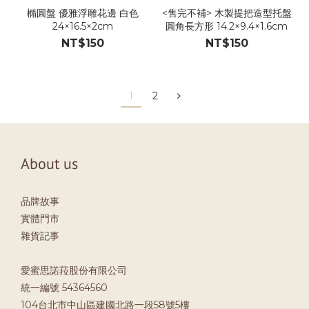
橢圓盤 優雅浮雕花邊 白色
<售完不補> 木製提把造型托盤
24×16.5×2cm
圓角長方形 14.2×9.4×1.6cm
NT$150
NT$150
1
2
About us
品牌故事
實體門市
雜貨記事
愛蜜思諾菈股份有限公司
統一編號 54364560
104台北市中山區建國北路一段58號5樓