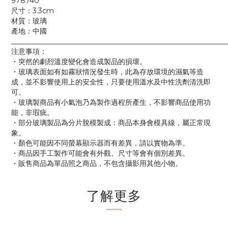
978740
尺寸：3.3cm
材質：玻璃
產地：中國
____________________________________________________________
注意事項：
・突然的劇烈溫度變化會造成製品的損壞。
・玻璃表面如有如霧狀情況發生時，此為存放環境的濕氣等造
成，並不影響使用上的安全性，只要使用溫水及中性洗劑清洗即
可。
・玻璃製商品有小氣泡乃為製作過程所產生，不影響商品使用功
能，非瑕疵。
・部分玻璃製品為分片脫模製成：商品本身會模具線，屬正常現
象。
・顏色可能因不同螢幕顯示器而有差異，請以實物為準。
・商品因手工製作可能會有外觀、尺寸等會有個別差異。
・販售商品為單品照之商品，不包含攝影用其他小物。
了解更多