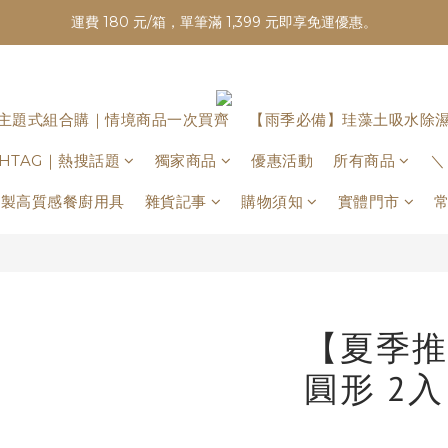
運費 180 元/箱，單筆滿 1,399 元即享免運優惠。
主題式組合購｜情境商品一次買齊
【雨季必備】珪藻土吸水除
ASHTAG｜熱搜話題
獨家商品
優惠活動
所有商品
＼
日本製高質感餐廚用具
雜貨記事
購物須知
實體門市
【夏季推
圓形 2入