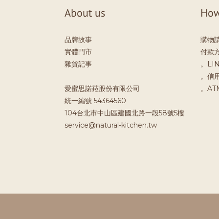
About us
How
品牌故事
購物
實體門市
付款
雜貨記事
。LIN
。信
愛蜜思諾菈股份有限公司
。A
統一編號 54364560
104台北市中山區建國北路一段58號5樓
service@natural-kitchen.tw