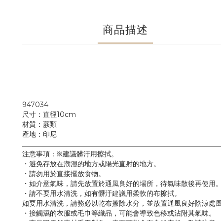
商品描述
947034
尺寸：直徑10cm
材質：蕨類
產地：印尼
_________________________________________________________
注意事項：※建議髒汙用擦拭。
・避免存放在潮濕的地方或陽光直射的地方。
・請勿用於直接擺放食物。
・如介意氣味，請先放置於通風良好的場所，待氣味散後再使用
・請不要用水清洗，如有髒汙建議用柔軟的布擦拭。
如要用水清洗，請務必以乾布擦除水分，並放置通風良好陰涼處
・接觸濕的衣服或毛巾等織品，可能會導致色移或沾附其氣味。