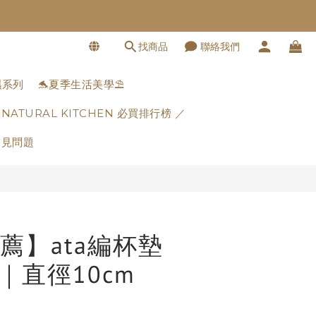
找商品
聯絡我們
立即購買
濕系列
🐬夏季生活美學⛱️
 NATURAL KITCHEN 必買排行榜 ／
常見問題
薦】ata編杯墊
｜直徑10cm