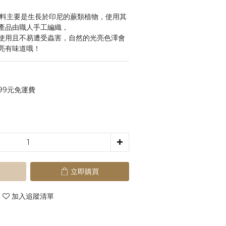
，原料主要是生長於印尼的蕨類植物，使用其
產品由職人手工編織，
使用且不易遭受蟲害，自然的光亮色澤會
亮有味道哦！
99元免運費
立即購買
加入追蹤清單