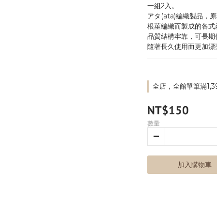
一組2入。
アタ(ata)編織製品
根莖編織而製成的各式
品質結構牢靠，可長期
隨著長久使用而更加漂
全店，全館單筆滿1,3
NT$150
數量
加入購物車