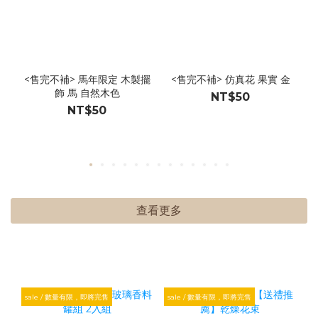
<售完不補> 馬年限定 木製擺
<售完不補> 仿真花 果實 金
飾 馬 自然木色
NT$50
NT$50
查看更多
sale / 數量有限，即將完售
sale / 數量有限，即將完售
s