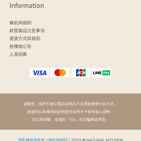
Information
條款與細則
材質製品注意事項
退貨方式與規則
拾獲物公告
人員招募
提醒您，我們不會以電話或簡訊方式通知變更付款方式。
若接到以各種理由請您提供信用卡卡號等個人資料，
請立即掛斷，並撥打『165』反詐騙專線求證。
隱私權保護政策
｜
條款與細則
｜2020 © NATURAL KITCHEN