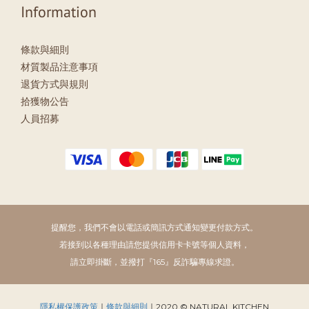
Information
條款與細則
材質製品注意事項
退貨方式與規則
拾獲物公告
人員招募
提醒您，我們不會以電話或簡訊方式通知變更付款方式。
若接到以各種理由請您提供信用卡卡號等個人資料，
請立即掛斷，並撥打『165』反詐騙專線求證。
隱私權保護政策
｜
條款與細則
｜2020 © NATURAL KITCHEN