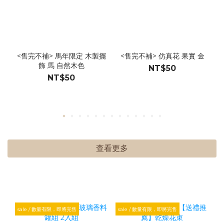
<售完不補> 馬年限定 木製擺
<售完不補> 仿真花 果實 金
飾 馬 自然木色
NT$50
NT$50
查看更多
sale / 數量有限，即將完售
sale / 數量有限，即將完售
s