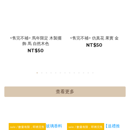
<售完不補> 馬年限定 木製擺
<售完不補> 仿真花 果實 金
飾 馬 自然木色
NT$50
NT$50
查看更多
sale / 數量有限，即將完售
sale / 數量有限，即將完售
s