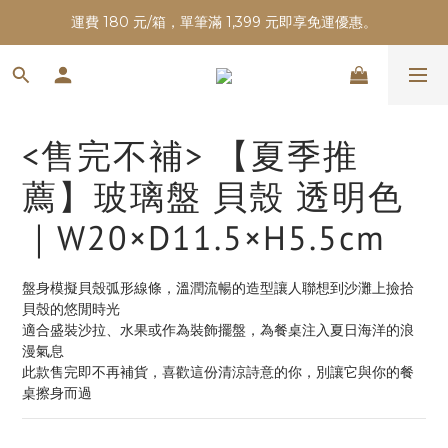
運費 180 元/箱，單筆滿 1,399 元即享免運優惠。
<售完不補> 【夏季推
薦】玻璃盤 貝殼 透明色
｜W20×D11.5×H5.5cm
盤身模擬貝殼弧形線條，溫潤流暢的造型讓人聯想到沙灘上撿拾
貝殼的悠閒時光
適合盛裝沙拉、水果或作為裝飾擺盤，為餐桌注入夏日海洋的浪
漫氣息
此款售完即不再補貨，喜歡這份清涼詩意的你，別讓它與你的餐
桌擦身而過