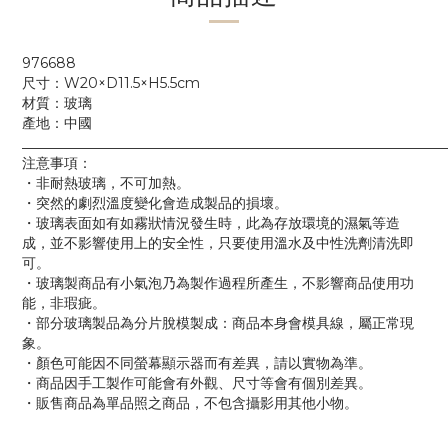
976688
尺寸：W20×D11.5×H5.5cm
材質：玻璃
產地：中國
____________________________________________________________
注意事項：
・非耐熱玻璃，不可加熱。
・突然的劇烈溫度變化會造成製品的損壞。
・玻璃表面如有如霧狀情況發生時，此為存放環境的濕氣等造
成，並不影響使用上的安全性，只要使用溫水及中性洗劑清洗即
可。
・玻璃製商品有小氣泡乃為製作過程所產生，不影響商品使用功
能，非瑕疵。
・部分玻璃製品為分片脫模製成：商品本身會模具線，屬正常現
象。
・顏色可能因不同螢幕顯示器而有差異，請以實物為準。
・商品因手工製作可能會有外觀、尺寸等會有個別差異。
・販售商品為單品照之商品，不包含攝影用其他小物。