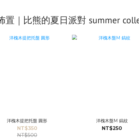
置｜比熊的夏日派對 summer collec
洋槐木提把托盤 圓形
洋槐木盤M 鎬紋
NT$350
NT$250
NT$500