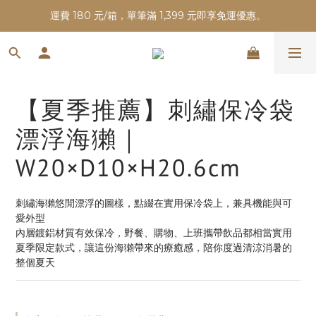
運費 180 元/箱，單筆滿 1,399 元即享免運優惠。
【夏季推薦】刺繡保冷袋
漂浮海獺｜
W20×D10×H20.6cm
刺繡海獺悠閒漂浮的圖樣，點綴在實用保冷袋上，兼具機能與可
愛外型
內層鍍鋁材質有效保冷，野餐、購物、上班攜帶飲品都相當實用
夏季限定款式，讓這份海獺帶來的療癒感，陪你度過清涼消暑的
整個夏天