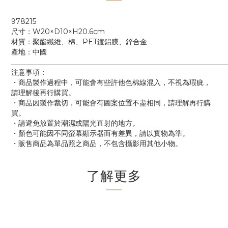
978215
尺寸：W20×D10×H20.6cm
材質：聚酯纖維、棉、PET鍍鋁膜、鋅合金
產地：中國
____________________________________________________________
注意事項：
・商品製作過程中，可能會有些許他色棉線混入，不視為瑕疵，
請理解後再行購買。
・商品因製作裁切，可能會有圖案位置不盡相同，請理解再行購
買。
・請避免放置於潮濕或陽光直射的地方。
・顏色可能因不同螢幕顯示器而有差異，請以實物為準。
・販售商品為單品照之商品，不包含攝影用其他小物。
了解更多