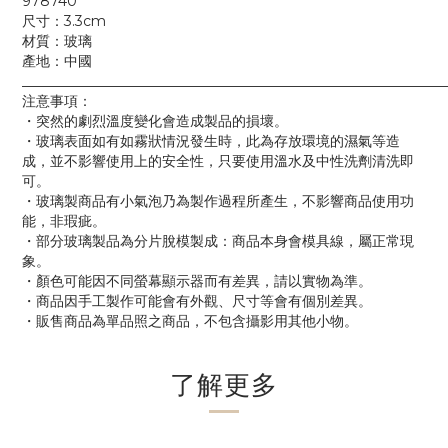
978740
尺寸：3.3cm
材質：玻璃
產地：中國
____________________________________________________________
注意事項：
・突然的劇烈溫度變化會造成製品的損壞。
・玻璃表面如有如霧狀情況發生時，此為存放環境的濕氣等造
成，並不影響使用上的安全性，只要使用溫水及中性洗劑清洗即
可。
・玻璃製商品有小氣泡乃為製作過程所產生，不影響商品使用功
能，非瑕疵。
・部分玻璃製品為分片脫模製成：商品本身會模具線，屬正常現
象。
・顏色可能因不同螢幕顯示器而有差異，請以實物為準。
・商品因手工製作可能會有外觀、尺寸等會有個別差異。
・販售商品為單品照之商品，不包含攝影用其他小物。
了解更多