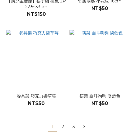
【講究生活節】筷子組 撞色 2P
竹製湯匙 小花紋 16cm
22.5~33cm
NT$50
NT$150
餐具架 巧克力醬草莓
筷架 垂耳狗狗 淡藍色
NT$50
NT$50
1
2
3