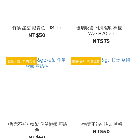
竹筷 星空 藏青色｜18cm
玻璃吸管 附清潔刷 檸檬｜
W2×H20cm
NT$50
NT$75
數量有限，即將完售
數量有限，即將完售
<售完不補> 筷架 仰望熊熊 藍綠
<售完不補> 筷架 草帽
色
NT$50
NT$50