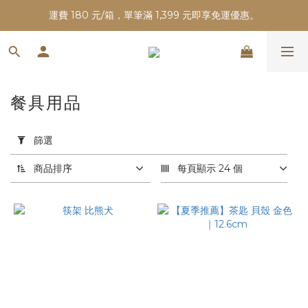
運費 180 元/箱，單筆滿 1,399 元即享免運優惠。
餐具用品
套
用
篩選
篩
選
商品排序
每頁顯示 24 個
(0/20)
價格
(NT$)
~