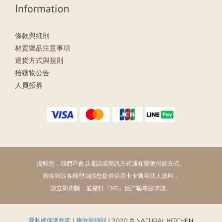
Information
條款與細則
材質製品注意事項
退貨方式與規則
拾獲物公告
人員招募
提醒您，我們不會以電話或簡訊方式通知變更付款方式。
若接到以各種理由請您提供信用卡卡號等個人資料，
請立即掛斷，並撥打『165』反詐騙專線求證。
隱私權保護政策
｜
條款與細則
｜2020 © NATURAL KITCHEN