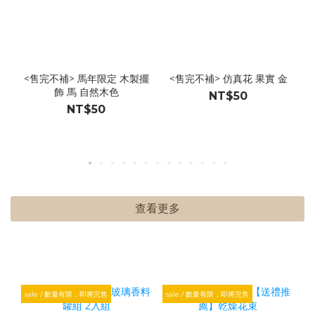
<售完不補> 馬年限定 木製擺
<售完不補> 仿真花 果實 金
飾 馬 自然木色
NT$50
NT$50
查看更多
sale / 數量有限，即將完售
sale / 數量有限，即將完售
s