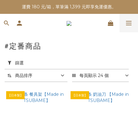
運費 180 元/箱，單筆滿 1,399 元即享免運優惠。
#定番商品
套
用
篩選
篩
選
商品排序
每頁顯示 24 個
(0/20)
【日本製】
【日本製】
價格
(NT$)
~