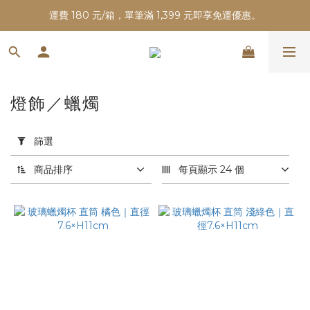
運費 180 元/箱，單筆滿 1,399 元即享免運優惠。
燈飾／蠟燭
套
用
篩選
篩
選
商品排序
每頁顯示 24 個
(0/20)
價格
(NT$)
~