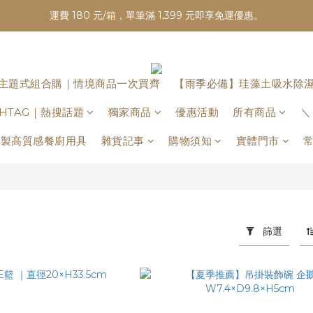
運費 180 元/箱，單筆滿 1,399 元即享免運優惠。
主題式組合購｜情境商品一次買齊
【雨季必備】珪藻土吸水除
ASHTAG｜熱搜話題
獨家商品
優惠活動
所有商品
＼
日本製高質感餐廚用具
雜貨記事
購物須知
實體門市
篩選