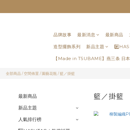
品牌故事
最新消息
最新商品
造型擺飾系列
新品主題
#️⃣H
【Made in TSUBAME】燕三条 
全部商品
/
空間佈置
/
園藝花瓶
/
籃／掛籃
籃／掛籃
最新商品
新品主題
人氣排行榜