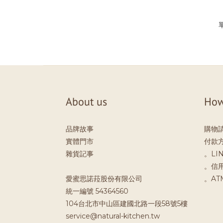
About us
How
品牌故事
購物
實體門市
付款
雜貨記事
。LIN
。信
愛蜜思諾菈股份有限公司
。A
統一編號 54364560
104台北市中山區建國北路一段58號5樓
service@natural-kitchen.tw