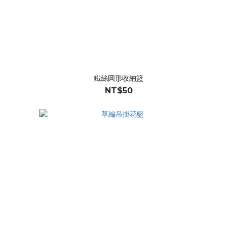
鐵絲圓形收納籃
NT$50