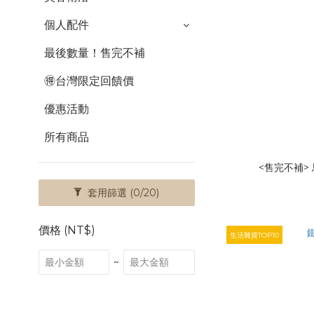
個人配件
最後數量！售完不補
🉐台灣限定回饋價
優惠活動
所有商品
<售完不補>
套用篩選
(0/20)
價格 (NT$)
生活雜貨TOP10
~