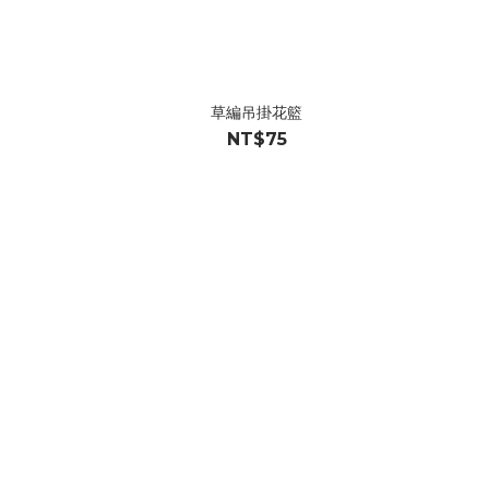
草編吊掛花籃
NT$75