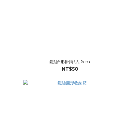
鐵絲S形掛鉤3入 6cm
NT$50