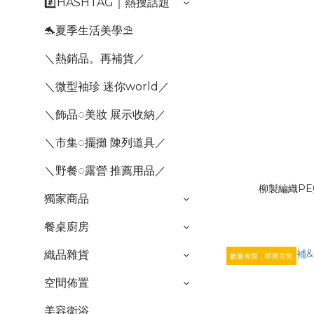
#️⃣HASHTAG｜熱搜話題
🐬夏季生活美學⛱️
＼熱銷品。再補貨／
＼微型袖珍 迷你world／
＼飾品◌美妝 展示收納／
＼市集◌擺攤 陳列道具／
＼野餐◌露營 推薦用品／
柳製編織PE籃
獨家商品
餐桌廚房
織品雜貨
數量有限，即將完售
空間佈置
美容衛浴