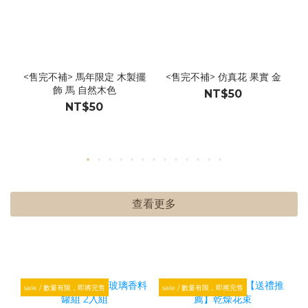
<售完不補> 馬年限定 木製擺
<售完不補> 仿真花 果實 金
飾 馬 自然木色
NT$50
NT$50
查看更多
sale / 數量有限，即將完售
sale / 數量有限，即將完售
s