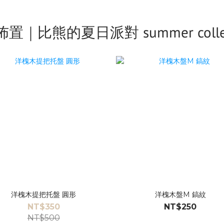
置｜比熊的夏日派對 summer collec
洋槐木提把托盤 圓形
洋槐木盤M 鎬紋
NT$350
NT$250
NT$500