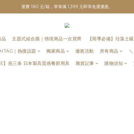
運費 180 元/箱，單筆滿 1,399 元即享免運優惠。
商品
主題式組合購｜情境商品一次買齊
【雨季必備】珪藻土吸
ASHTAG｜熱搜話題
獨家商品
優惠活動
所有商品
＼
BAME】燕三条 日本製高質感餐廚用具
雜貨記事
購物須知