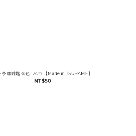
条 咖啡匙 金色 12cm 【Made in TSUBAME】
燕三条 甜點叉 金色 
燕三条 不銹鋼
NT$50