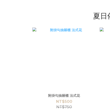
夏日佈
附掛勾抽屜櫃 法式花
NT$500
NT$750