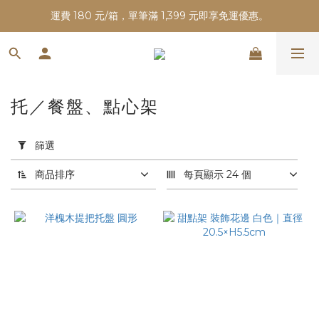
運費 180 元/箱，單筆滿 1,399 元即享免運優惠。
托／餐盤、點心架
套
用
篩選
篩
選
商品排序
每頁顯示 24 個
(0/20)
價格
(NT$)
~