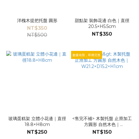
洋槐木提把托盤 圓形
甜點架 裝飾花邊 白色｜直徑
20.5×H5.5cm
NT$350
NT$350
NT$500
數量有限，即將完售
玻璃蛋糕架 立體小花邊｜直徑
<售完不補> 木製托盤 止滑加工
18.8×H8cm
方圓形 自然木色｜
W21.2×D15.2×H1cm
NT$250
NT$150