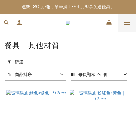
運費 180 元/箱，單筆滿 1,399 元即享免運優惠。
餐具 其他材質
套
用
篩選
篩
選
商品排序
每頁顯示 24 個
(0/20)
價格
(NT$)
~